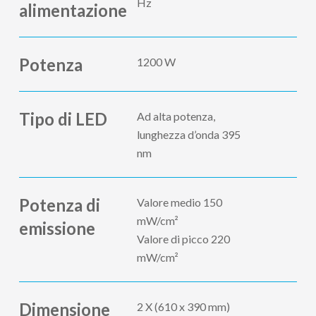
Hz
alimentazione
Potenza
1200 W
Tipo di LED
Ad alta potenza,
lunghezza d’onda 395
nm
Potenza di
Valore medio 150
mW/cm²
emissione
Valore di picco 220
mW/cm²
Dimensione
2 X (610 x 390 mm)