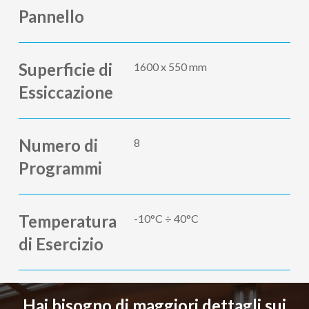
Pannello
Superficie di
1600 x 550 mm
Essiccazione
Numero di
8
Programmi
Temperatura
-10°C ÷ 40°C
di Esercizio
Hai bisogno di maggiori dettagli sui