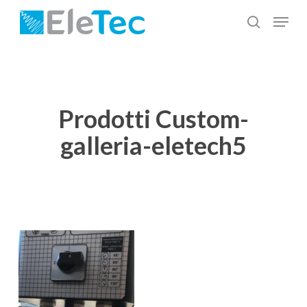
Salta
Menu
al
cerca
Chiudi
contenuto
menu
principale
Prodotti Custom-
galleria-eletech5