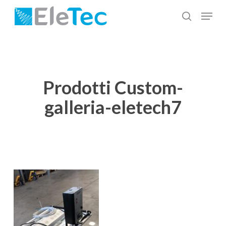
Salta
Menu
al
cerca
Chiudi
contenuto
menu
principale
Prodotti Custom-
galleria-eletech7