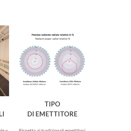
TIPO
LI
DI EMETTITORE
le o
Rispetto ai tradizionali emettitori,