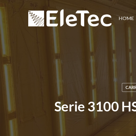
Salta
al
HOME
contenuto
principale
CARR
Serie 3100 HS