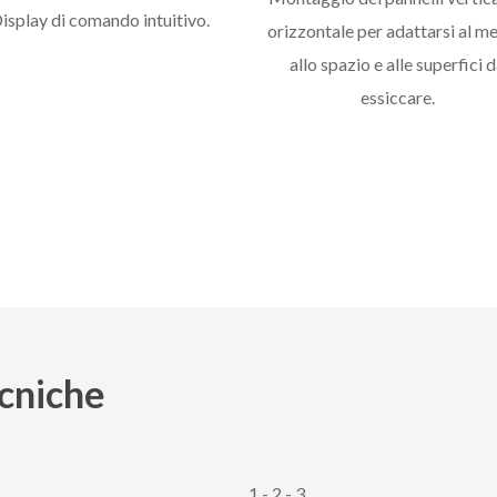
isplay di comando intuitivo.
orizzontale per adattarsi al m
allo spazio e alle superfici 
essiccare.
cniche
1 - 2 - 3