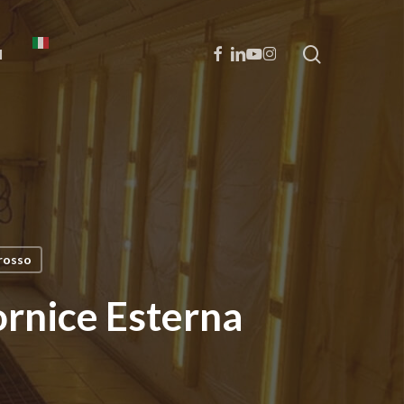
cerca
FACEBOOK
LINKEDIN
YOUTUBE
INSTAGRAM
I
arosso
ornice Esterna